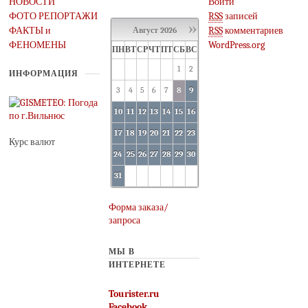
НОВОСТИ
Войти
ФОТО РЕПОРТАЖИ
RSS
записей
»
ФАКТЫ и
RSS
комментариев
Август
2026
ФЕНОМЕНЫ
WordPress.org
ПН
ВТ
СР
ЧТ
ПТ
СБ
ВС
1
2
ИНФОРМАЦИЯ
3
4
5
6
7
8
9
10
11
12
13
14
15
16
17
18
19
20
21
22
23
Курс валют
24
25
26
27
28
29
30
31
Форма заказа/
запроса
МЫ В
ИНТЕРНЕТЕ
Tourister.ru
Facebook