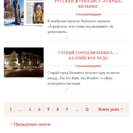
РУССКИЙ ЖУРНАЛИСТ «ОТКРЫЛ»
ВИЛЬНЮС
0 комментариев
В ноябрском выпуске бортового журнала
«Аэрофлота» есть статья под названием «За
цеппелином».
СТАРЫЙ ГОРОД ВИЛЬНЮСА —
БАЛТИЙСКОЕ ЧУДО
0 комментариев
Старый город Вильнюса получил одну из шести
наград „The Six Baltic Sea Wonders“ в сфере
культурного наследия.
1
…
5
6
7
8
9
…
11
Newer posts →
← Предыдущие записи