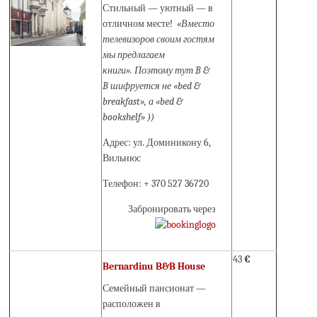
Стильный — уютный — в
отличном месте!
«Вместо
телевизоров своим гостям
мы предлагаем
книги». Поэтому тут B &
B шифруется не «bed &
breakfast», а «bed &
bookshelf» )
)
Адрес: ул. Доминикону 6,
Вильнюс
Телефон: + 370 527 36720
Забронировать через
43
€
Bernardinu B&B House
Семейный пансионат —
расположен в