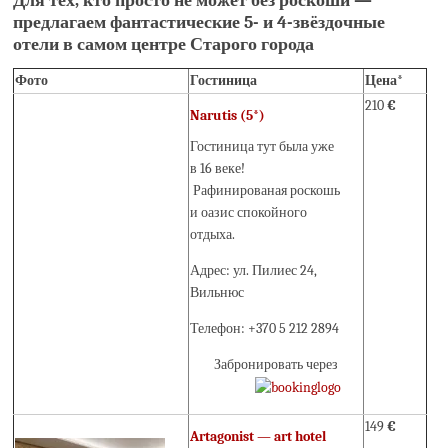
Для тех, кто просто не может без роскоши —
предлагаем фантастические 5- и 4-звёздочные
отели в самом центре Старого города
Фото
Гостиница
Цена*
210
€
Narutis (5*)
Гостиница тут была уже
в 16 веке!
Рафинированая роскошь
и оазис спокойного
отдыха.
Адрес: ул. Пилиес 24,
Вильнюс
Телефон: +370 5 212 2894
Забронировать через
149
€
Artagonist — art hotel