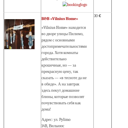
30
€
B&B «Vilnius Home»
«Vilnius Home» находится
во дворе улицы Пилимо,
рядом с основными
достопримечательностями
города. Хотя комнаты
действительно
крошечные, но — за
прекрасную цену, так
сказать — «в тесноте да не
в обиде». А на завтрак
здесь пекут домашние
блины, которые позволят
почувствовать себя как
дома!
Адрес: ул. Pylimo
14B, Вильнюс