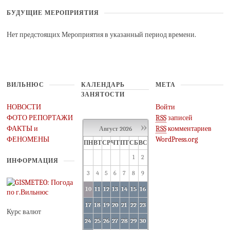
БУДУЩИЕ МЕРОПРИЯТИЯ
Нет предстоящих Мероприятия в указанный период времени.
ВИЛЬНЮС
КАЛЕНДАРЬ
МЕТА
ЗАНЯТОСТИ
НОВОСТИ
Войти
ФОТО РЕПОРТАЖИ
RSS
записей
»
ФАКТЫ и
RSS
комментариев
Август
2026
ФЕНОМЕНЫ
WordPress.org
ПН
ВТ
СР
ЧТ
ПТ
СБ
ВС
1
2
ИНФОРМАЦИЯ
3
4
5
6
7
8
9
10
11
12
13
14
15
16
17
18
19
20
21
22
23
Курс валют
24
25
26
27
28
29
30