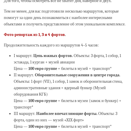
Для того, чтобы осмотреть всё не хватит дня, наверное и двух.
Тем не менее, для вас подготовили несколько маршрутов, которые
помогут за один день познакомиться с наиболее интересными
объектами и получить представление об этом уникальном комплексе.
Фото-репортаж из 1, 3 и 4 фортов
.
Продолжительность каждого из маршрутов 4–5 часов:
I маршрут.
Цепь южных фортов.
Объекты: 3 форта, 1 собор, 1
эстакада, 1 курган + музей авиации
Цена —
100 евро группе
+ билеты в музей + транспорт*
II маршрут.
Оборонительные сооружения в центре города.
Объекты: 1 форт (VII), 1 собор, 1 замок и оборонительная стена,
административные здания + ядерный бункер (Музей
оборудования КГБ)
Цена —
100 евро группе
+ билеты в музеи (замок и бункер) +
транспорт*
III маршрут.
Наиболее впечатляющие форты.
Объекты: 3
форта, один из них — музей «XIX форт»
Цена —
100 евро группе
+ билеты в музей + транспорт*