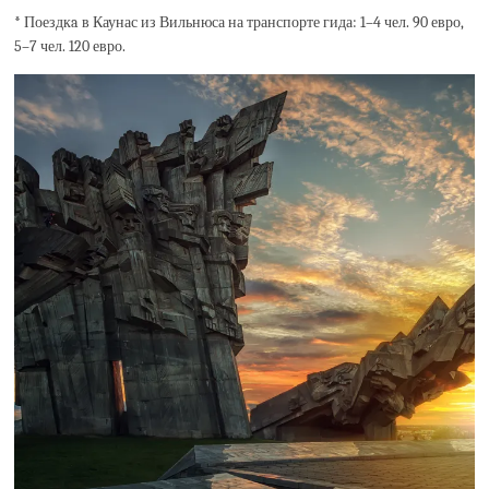
* Поездкa в Каунас из Вильнюса на транспорте гида: 1–4 чел. 90 евро,
5–7 чел. 120 евро.