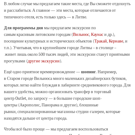
В любом случае мы предлагаем такие места, где Вы сможете отдохнуть
и расслабиться. А главное — эти места, которые отличаются от
типичного отеля, есть только здесь — в Литве.
Для программы дня
мы предлагаем экскурсии по
самым красивым литовским городам (
Вильнюс
,
Каунас
и др.),
посещение культурных и исторических объектов (
Тракай
,
Кернаве
, и
т.п.). Учитывая, что в крупнейшем городе Литвы – в столице –
живет лишь около 500 тысяч людей, эти экскурсии станут приятными
прогулками (
другие экскурсии
).
Ещё одно приятное времяпровождение —
шопинг
. Например,
в Старом городе Вильнюса много маленьких дизайнерских бутиков,
которых легко найти блуждая в лабиринте средневекового города. Для
вашего удобства, можно организовать трансфер в торговый
центр Outlet, по запросу — в большие городские шоп-
центры (Акрополис, Панорама и другие), блошиные
рынки, специализированные магазины-студии-галереи, которые
находятся дальше от центра города.
Чтобы всё было проще — мы предлагаем воспользоваться