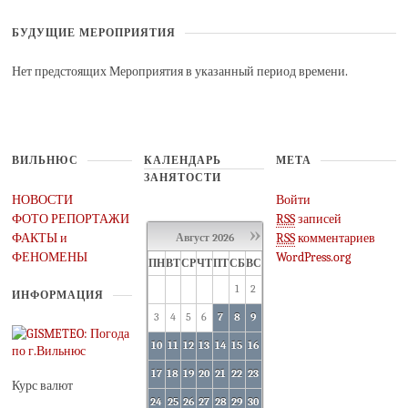
БУДУЩИЕ МЕРОПРИЯТИЯ
Нет предстоящих Мероприятия в указанный период времени.
ВИЛЬНЮС
КАЛЕНДАРЬ
МЕТА
ЗАНЯТОСТИ
НОВОСТИ
Войти
ФОТО РЕПОРТАЖИ
RSS
записей
»
ФАКТЫ и
RSS
комментариев
Август
2026
ФЕНОМЕНЫ
WordPress.org
ПН
ВТ
СР
ЧТ
ПТ
СБ
ВС
1
2
ИНФОРМАЦИЯ
3
4
5
6
7
8
9
10
11
12
13
14
15
16
17
18
19
20
21
22
23
Курс валют
24
25
26
27
28
29
30