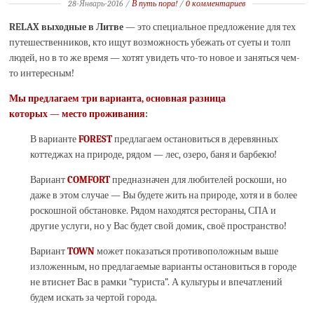
28-Январь-2016
/
В путь пора!
/
0 комментариев
RELAX выходные в Литве
— это специальное предложение для тех
путешественников, кто ищут возможность убежать от суеты и толп
людей, но в то же время — хотят увидеть что-то новое и заняться чем-
то интересным!
Мы предлагаем три варианта, основная разница
которых — место проживания
:
В варианте
FOREST
предлагаем остановиться в деревянных
коттеджах на природе, рядом — лес, озеро, баня и барбекю!
Вариант
COMFORT
предназначен для любителей роскоши, но
даже в этом случае — Вы будете жить на природе, хотя и в более
роскошной обстановке. Рядом находятся рестораны, СПА и
другие услуги, но у Вас будет свой домик, своё пространство!
Вариант
TOWN
может показаться противоположным выше
изложенным, но предлагаемые варианты остановиться в городе
не втиснет Вас в рамки “туриста”. А культуры и впечатлений
будем искать за чертой города.