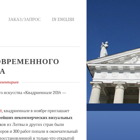
ЗАКАЗ/ЗАПРОС
IN ENGLISH
ОВРЕМЕННОГО
А
мментариев
о искусства «Квадриеннале 2014 —
t
, квадриеннале в ноябре приглашает
нейших
некоммерческих
визуальных
иков из Литвы и других стран были
торов и 300 работ попали в окончательный
 восстановленной и только что открытой