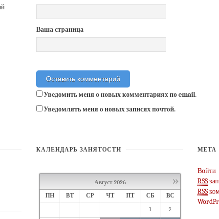
ый
Ваша страница
Уведомить меня о новых комментариях по email.
Уведомлять меня о новых записях почтой.
КАЛЕНДАРЬ ЗАНЯТОСТИ
МЕТА
Войти
»
RSS
зап
Август
2026
RSS
ком
ПН
ВТ
СР
ЧТ
ПТ
СБ
ВС
WordPr
1
2