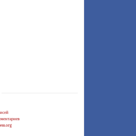
исей
ментариев
ess.org