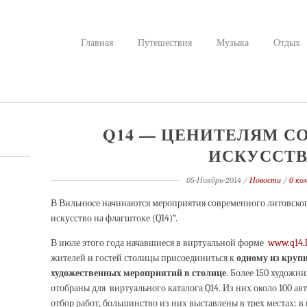
Главная
Путешествия
Музыка
Отдых
Q14 — ЦЕНИТЕЛЯМ С
ИСКУССТВ
05-Ноябрь-2014
/
Новости
/
0 ко
В Вильнюсе начинаются мероприятия современного литовског
искусство на флагштоке (Q14)“.
В июле этого года начавшиеся в виртуальной форме
www.q14.l
жителей и гостей столицы присоединиться к
одному
из
круп
художественных мероприятий
в столице
. Более 150 художн
отобраны для виртуального каталога Q14. Из них около 100 ав
отбор работ, большинство из них выставлены в трех местах: в