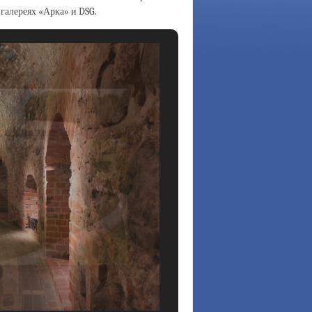
 галереях «Арка» и DSG.