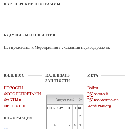
ПАРТНЁРСКИЕ ПРОГРАММЫ
БУДУЩИЕ МЕРОПРИЯТИЯ
Нет предстоящих Мероприятия в указанный период времени.
ВИЛЬНЮС
КАЛЕНДАРЬ
МЕТА
ЗАНЯТОСТИ
НОВОСТИ
Войти
ФОТО РЕПОРТАЖИ
RSS
записей
»
ФАКТЫ и
RSS
комментариев
Август
2026
ФЕНОМЕНЫ
WordPress.org
ПН
ВТ
СР
ЧТ
ПТ
СБ
ВС
1
2
ИНФОРМАЦИЯ
3
4
5
6
7
8
9