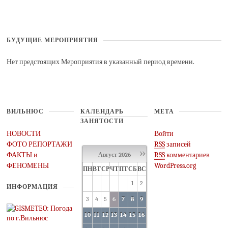
БУДУЩИЕ МЕРОПРИЯТИЯ
Нет предстоящих Мероприятия в указанный период времени.
ВИЛЬНЮС
КАЛЕНДАРЬ
МЕТА
ЗАНЯТОСТИ
НОВОСТИ
Войти
ФОТО РЕПОРТАЖИ
RSS
записей
»
ФАКТЫ и
RSS
комментариев
Август
2026
ФЕНОМЕНЫ
WordPress.org
ПН
ВТ
СР
ЧТ
ПТ
СБ
ВС
1
2
ИНФОРМАЦИЯ
3
4
5
6
7
8
9
10
11
12
13
14
15
16