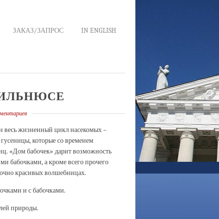
ЗАКАЗ/ЗАПРОС
IN ENGLISH
ВИЛЬНЮСЕ
мментариев
н весь жизненный цикл насекомых –
 гусеницы, которые со временем
иц. «Дом бабочек» дарит возможность
и бабочками, а кроме всего прочего
зочно красивых волшебницах.
бочками и
с
бабочками
.
елей природы
.