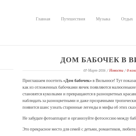
Главная
Путешествия
Музыка
Отдых
ДОМ БАБОЧЕК В 
07-Март-2016
/
Новости
/
0 ко
Приглашаем посетить
«Дом бабочек»
в Вильнюсе! Тут показа
как из отложенных бабочками яичек появляются малюсенькие
становятся куколками и превращаются в разноцветных красав
наблюдать за разноцветными и даже прозрачными тропическим
появится шанс узнать старинные легенды и мифы об этих ска
Не
забудьте фотоаппарат
и организуйте
фотосессию
между
ба
Это
прекрасное место для
семей с детьми,
романтиков
, любит