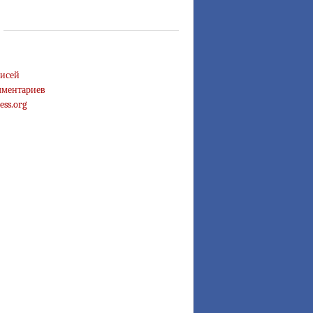
исей
ментариев
ess.org