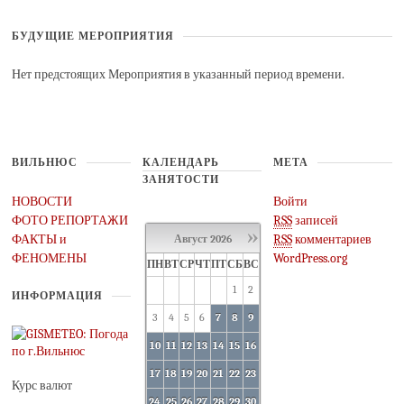
БУДУЩИЕ МЕРОПРИЯТИЯ
Нет предстоящих Мероприятия в указанный период времени.
ВИЛЬНЮС
КАЛЕНДАРЬ
МЕТА
ЗАНЯТОСТИ
НОВОСТИ
Войти
ФОТО РЕПОРТАЖИ
RSS
записей
»
ФАКТЫ и
RSS
комментариев
Август
2026
ФЕНОМЕНЫ
WordPress.org
ПН
ВТ
СР
ЧТ
ПТ
СБ
ВС
1
2
ИНФОРМАЦИЯ
3
4
5
6
7
8
9
10
11
12
13
14
15
16
17
18
19
20
21
22
23
Курс валют
24
25
26
27
28
29
30