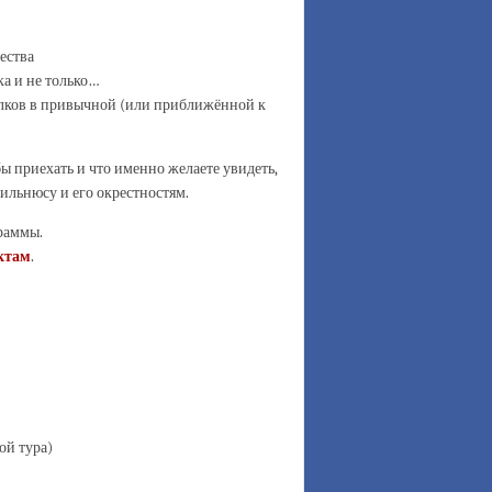
ества
ка и не только…
волков в привычной (или приближённой к
ы приехать и что именно желаете увидеть,
льнюсу и его окрестностям.
раммы.
ктам
.
ой тура)