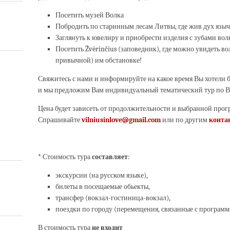
Посетить музей Волка
Побродить по старинным лесам Литвы, где жив дух языч
Заглянуть к ювелиру и приобрести изделия с зубами вол
Посетить Žvėrinčius (заповедник), где можно увидеть 
привычной) им обстановке!
Свяжитесь с нами и информируйте на какое время Вы хотели б
и мы предложим Вам индивидуальный тематический тур по Ви
Цена будет зависеть от продолжительности и выбранной прог
Спрашивайте
vilniusinlove@gmail.com
или по другим
конта
*
Стоимость тура
составляет
:
экскурсии (на русском языке),
билеты в посещаемые обьекты,
трансфер (вокзал-гостиница-вокзал),
поездки по городу (перемещения, связанные с программ
В стоимость тура
не входит