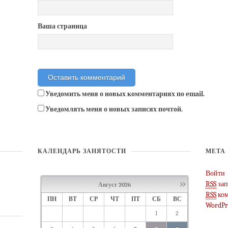
Ваша страница
Уведомить меня о новых комментариях по email.
Уведомлять меня о новых записях почтой.
КАЛЕНДАРЬ ЗАНЯТОСТИ
МЕТА
Войти
»
RSS
зап
Август
2026
RSS
ком
ПН
ВТ
СР
ЧТ
ПТ
СБ
ВС
WordPr
1
2