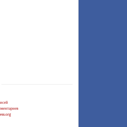
исей
ментариев
ess.org