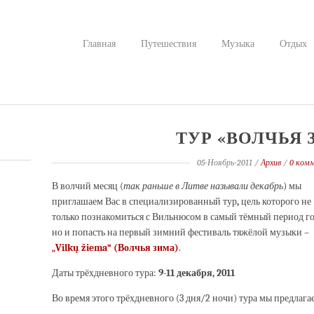
Главная
Путешествия
Музыка
Отдых
ТУР «ВОЛЧЬЯ 
05-Ноябрь-2011
/
Архив
/
0 ком
В волчий месяц (
так раньше в Литве называли декабрь
) мы
приглашаем Вас в специализированный тур
,
цель которого не
только познакомиться с Вильнюсом в самый тёмный период го
но и попасть на первый зимний фестиваль тяжёлой музыки –
„
Vilkų žiema“ (Волчья зима)
.
Даты трёхдневного тура:
9-11 декабря, 2011
Во время этого трёхдневного (3 дня/2 ночи) тура мы предлага