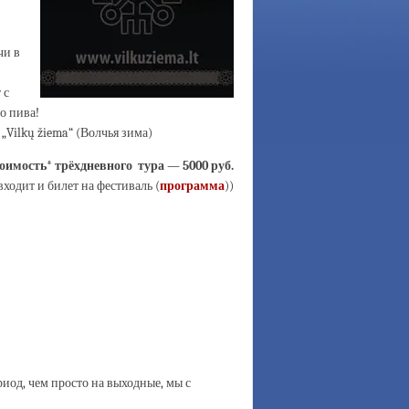
чи в
 с
о пива!
„Vilkų žiema“ (Волчья зима)
оимость* трёхдневного тура — 5000
руб.
входит и билет на фестиваль (
программа
))
риод, чем просто на выходные, мы с