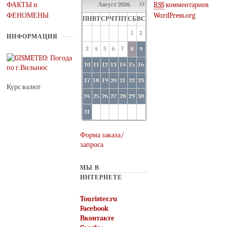
»
ФАКТЫ и
RSS
комментариев
Август
2026
ФЕНОМЕНЫ
WordPress.org
ПН
ВТ
СР
ЧТ
ПТ
СБ
ВС
1
2
ИНФОРМАЦИЯ
3
4
5
6
7
8
9
10
11
12
13
14
15
16
17
18
19
20
21
22
23
Курс валют
24
25
26
27
28
29
30
31
Форма заказа/
запроса
МЫ В
ИНТЕРНЕТЕ
Tourister.ru
Facebook
Вконтакте