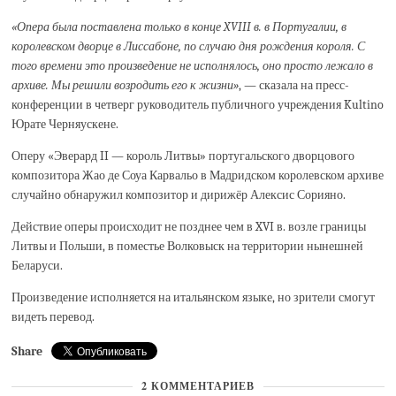
«Опера была поставлена только в конце XVIII в. в Португалии, в
королевском дворце в Лиссабоне, по случаю дня рождения короля. С
того времени это произведение не исполнялось, оно просто лежало в
архиве. Мы решили возродить его к жизни»
, — сказала на пресс-
конференции в четверг руководитель публичного учреждения Kultino
Юрате Черняускене.
Оперу «Эверард II — король Литвы» португальского дворцового
композитора Жао де Соуа Карвальо в Мадридском королевском архиве
случайно обнаружил композитор и дирижёр Алексис Сорияно.
Действие оперы происходит не позднее чем в XVI в. возле границы
Литвы и Польши, в поместье Волковыск на территории нынешней
Беларуси.
Произведение исполняется на итальянском языке, но зрители смогут
видеть перевод.
Share
2 КОММЕНТАРИЕВ